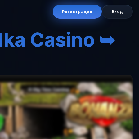
Регистрация
Вход
ka Casino ➥