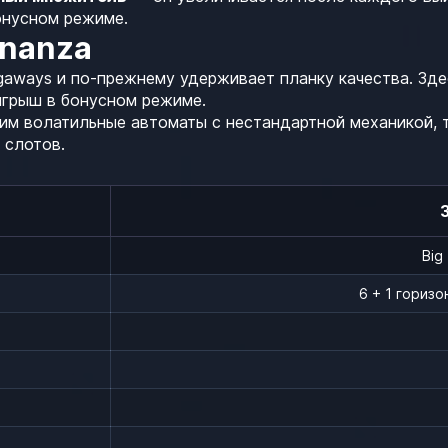
онусном режиме.
onanza
gaways и по-прежнему удерживает планку качества. Зде
игрыш в бонусном режиме.
м волатильные автоматы с нестандартной механикой, та
 слотов.
Big
6 + 1 горизо