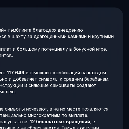
айн-гэмблинга благодаря внедрению
ься в шахту за драгоценными камнями и крупными
плат и большому потенциалу в бонусной игре.
ентов.
 до
117 649
возможных комбинаций на каждом
льно и добавляет символы к средним барабанам.
конструкции и сияющие самоцветы создают
ймплею.
е символы исчезают, а на их месте появляются
отенциально многократным по выплате.
 запускаются
12 бесплатных вращений
, в
грыша и не сбрасывается. Также доступны