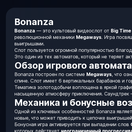
Bonanza
Bonanza
— это культовый видеослот от
Big Time
революционной механики
Megaways
. Игра посвя
выигрышами.
Слот пользуется огромной популярностью благод
Это один из тех автоматов, который не теряет а
Обзор игрового автомата
Bonanza построен по системе
Megaways
, что оз
спине. Слот имеет 6 вертикальных барабанов и г
Тематика золотодобычи воплощена в яркой графи
насыщенную атмосферу приключения. Саундтрек —
Механика и бонусные во
Одной из ключевых особенностей Bonanza являе
новые, что может приводить к цепочке выигрышей
Бонусная игра активируется при выпадении слов
которых действует
неограниченный прогресси