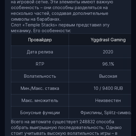
на игровой сетке. Эти элементы имеют важную
особенность – они способны разделяться на
несколько частей, создавая дополнительные
символы на барабанах.
Слот «Temple Stacks» первым представил эту
механику. Его особенности:
Провайдер
Yggdrasil Gaming
Дата релиза
2020
RTP
96.1%
Волатильность
Высокая
Мин./Макс. ставка
10 / 9400 RUB
Макс. множитель
Неизвестен
Бонусные функции
Фриспины, Splitz-символы
Всего на автомате существует 248832 способа
собрать выигрышную последовательность. Однако
стоит учитывать высокую волатильность игры – в