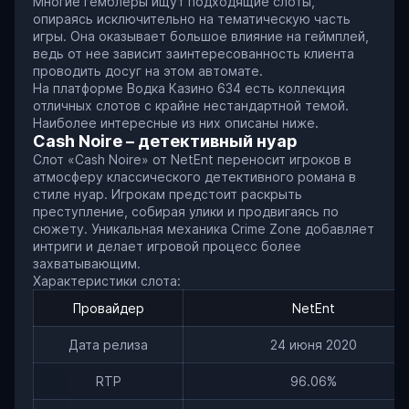
Многие гемблеры ищут подходящие слоты,
опираясь исключительно на тематическую часть
игры. Она оказывает большое влияние на геймплей,
ведь от нее зависит заинтересованность клиента
проводить досуг на этом автомате.
На платформе Водка Казино 634 есть коллекция
отличных слотов с крайне нестандартной темой.
Наиболее интересные из них описаны ниже.
Cash Noire – детективный нуар
Слот «Cash Noire» от NetEnt переносит игроков в
атмосферу классического детективного романа в
стиле нуар. Игрокам предстоит раскрыть
преступление, собирая улики и продвигаясь по
сюжету. Уникальная механика Crime Zone добавляет
интриги и делает игровой процесс более
захватывающим.
Характеристики слота:
Провайдер
NetEnt
Дата релиза
24 июня 2020
RTP
96.06%