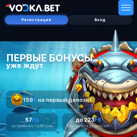
Регистрация
Вход
ПЕРВЫЕ БОНУСЫ
VODKA J
 НОВИНКИ!
уже ждут
Найди 4 ключа чтобы
открыть сокровища водки
и озолотиться
159
$
на первый депозит
Играть
57
FS
до 223
FS
за привязку телеграм
без вагера за депозит