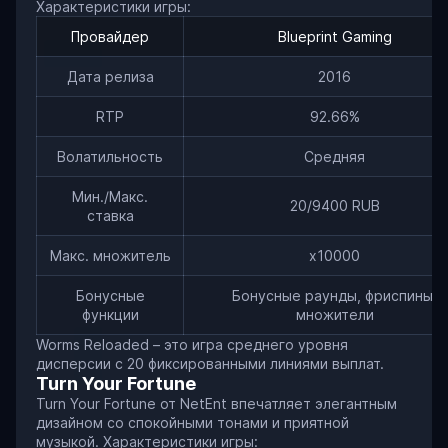
Характеристики игры:
Провайдер
Blueprint Gaming
Дата релиза
2016
RTP
92.66%
Волатильность
Средняя
Мин./Макс.
20/9400 RUB
ставка
Макс. множитель
х10000
Бонусные
Бонусные раунды, фриспины,
функции
множители
Worms Reloaded – это игра среднего уровня
дисперсии с 20 фиксированными линиями выплат.
Turn Your Fortune
Turn Your Fortune от NetEnt впечатляет элегантным
дизайном со спокойными тонами и приятной
музыкой. Характеристики игры: