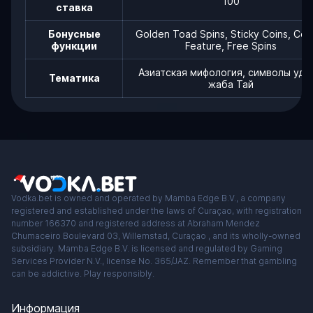
100
ставка
Бонусные
Golden Toad Spins, Sticky Coins, Coll
функции
Feature, Free Spins
Азиатская мифология, символы уда
Тематика
жаба Тай
Vodka.bet is owned and operated by Mamba Edge B.V., a company
registered and established under the laws of Curaçao, with registration
number 166370 and registered address at Abraham Mendez
Chumaceiro Boulevard 03, Willemstad, Curaçao , and its wholly-owned
subsidiary. Mamba Edge B.V. is licensed and regulated by Gaming
Services Provider N.V., license No. 365/JAZ. Remember that gambling
can be addictive. Play responsibly.