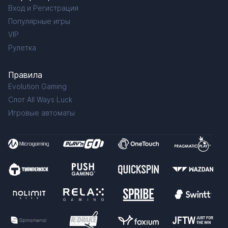
Вход и Регистрация
Популярные игры
VIP
Рулетка
Evolution Gaming
Слот All Ways Luck
Игровые автоматы