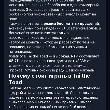
определённых условиях Тай собирает все
денежные значения с барабанов в один суммарный
выигрыш. Это создаёт эффект «кассы выплат»,
особенно при множественных символах монет на
поле.
Также в слоте есть
режим бесплатных вращений
,
активируемый при выпадении 3+ Scatter-символов. В
бонусной игре появляются только
высокооплачиваемые символы и специальные
«золотые монеты», которые работают по тем же
правилам, но чаще и с большим выигрышным
потенциалом.
Volatility в Tai the Toad —
высокая
, RTP составляет
95.7%
, а потенциал выплат достигает х8888 от
ставки, что делает слот привлекательным для
игроков, готовых рискнуть ради щедрой награды.
Почему стоит играть в Tai the
Toad
Tai the Toad
— это слот с характером: мистический,
щедрый и визуально гармоничный. Он не только
радует глаз, но и предлагает интересную механику
с накоплением и мгновенными призами. Символ
жабы-талисмана придаёт игре особый шарм, а